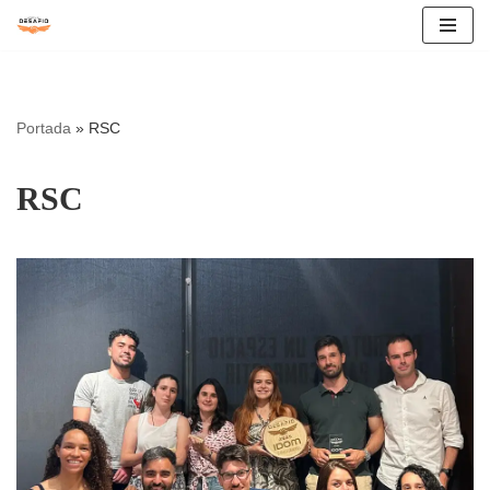
Saltar
al
contenido
Portada
»
RSC
RSC