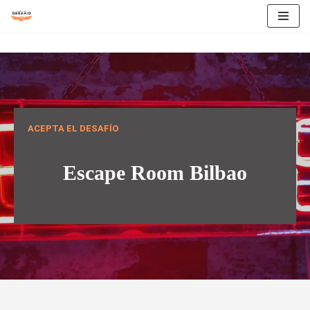
Saltar
al
contenido
ACEPTA EL DESAFÍO
Escape Room Bilbao