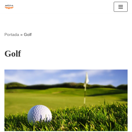
Saltar
al
contenido
Portada
»
Golf
Golf